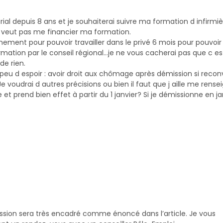
rial depuis 8 ans et je souhaiterai suivre ma formation d infirmi
veut pas me financier ma formation.
ment pour pouvoir travailler dans le privé 6 mois pour pouvoir 
ation par le conseil régional…je ne vous cacherai pas que c es
de rien.
 peu d espoir : avoir droit aux chômage après démission si recon
 voudrai d autres précisions ou bien il faut que j aille me rense
et prend bien effet à partir du 1 janvier? Si je démissionne en ja
sion sera très encadré comme énoncé dans l’article. Je vous