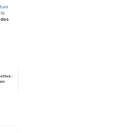
ture
, la
 des
ctive :
ion