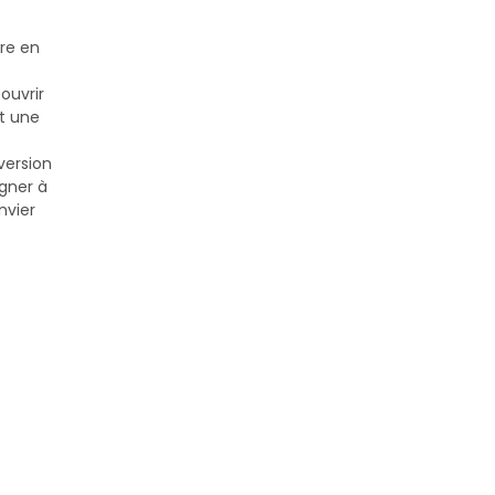
ère en
ouvrir
t une
version
igner à
nvier