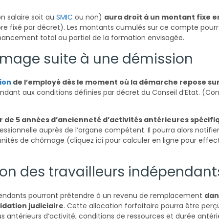
 salaire soit au
SMIC
ou non)
aura droit à un montant fixe e
e fixé par décret). Les montants cumulés sur ce compte pourr
financement total ou partiel de la formation envisagée.
ômage suite à une démission
ion
de l’employé dès le moment où la démarche repose su
dant aux conditions définies par décret du Conseil d’Etat. (Con
er de 5 années d’ancienneté d’activités antérieures spécifi
ssionnelle auprès de l’organe compétent. Il pourra alors notifie
ités de chômage (cliquez ici pour calculer en ligne pour effec
tion des travailleurs indépendant
ndépendants pourront prétendre à un revenu de remplacement
dan
dation judiciaire
. Cette allocation forfaitaire pourra être per
 antérieurs d’activité, conditions de ressources et durée antér