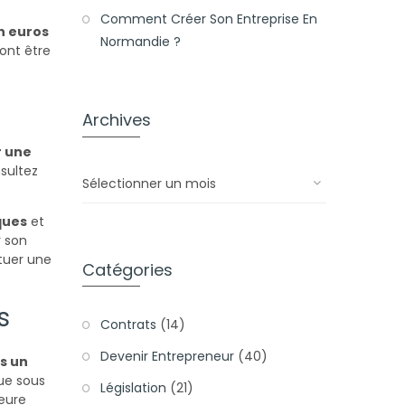
Comment Créer Son Entreprise En
n euros
Normandie ?
ont être
Archives
r une
sultez
Archives
ques
et
r son
tuer une
Catégories
s
Contrats
(14)
Devenir Entrepreneur
(40)
s un
çue sous
Législation
(21)
ieure