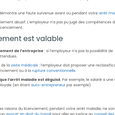
r démontre une faute survenue avant ou pendant votre
arrêt ma
nciement abusif. L’employeur n’a pas pu jugé des compétences du
licenciement.
ement est valable
nement de l’entreprise
: si l’employeur n’a pas la possibilité de
attendues.
 de la
visite médicale
: l’employeur doit proposer une reclassifica
cenciement ou à la
rupture conventionnelle
.
que l’arrêt maladie est déguisé
. Par exemple, le salarié a un
déloyale (en étant
auto-entrepreneur
par exemple).
les raisons du licenciement, pendant votre arrêt maladie, ne son
d’un
avocat en droit du travail
pour aller en justice au
conseil des