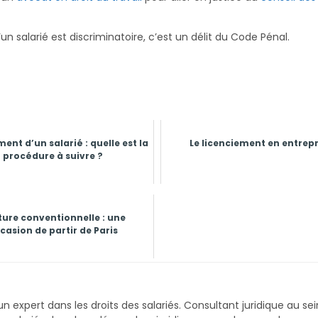
n salarié est discriminatoire, c’est un délit du Code Pénal.
ent d’un salarié : quelle est la
Le licenciement en entrepr
procédure à suivre ?
ure conventionnelle : une
casion de partir de Paris
un expert dans les droits des salariés. Consultant juridique au sei