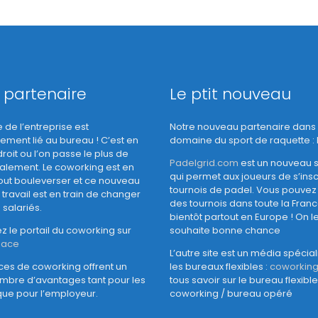
 partenaire
Le ptit nouveau
de l’entreprise est
Notre nouveau partenaire dans 
ement lié au bureau ! C’est en
domaine du sport de raquette : 
droit ou l’on passe le plus de
Padelgrid.com
est un nouveau s
alement. Le coworking est en
qui permet aux joueurs de s’insc
tout bouleverser et ce nouveau
tournois de padel. Vous pouvez
ravail est en train de changer
des tournois dans toute la Franc
 salariés.
bientôt partout en Europe ! On l
 le portail du coworking sur
souhaite bonne chance
pace
L’autre site est un média spécia
ces de coworking offrent un
les bureaux flexibles :
coworking.
mbre d’avantages tant pour les
tous savoir sur le bureau flexible
que pour l’employeur.
coworking / bureau opéré