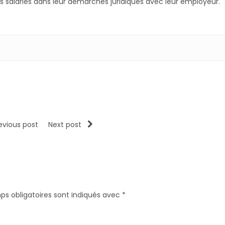
 salariés dans leur démarches juridiques avec leur employeur.
evious post
Next post
ps obligatoires sont indiqués avec
*