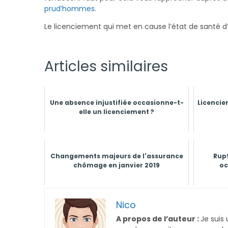
prud’hommes
.
Le licenciement qui met en cause l’état de santé d’u
Articles similaires
Une absence injustifiée occasionne-t-
Licenciem
elle un licenciement ?
Changements majeurs de l'assurance
Rupt
chômage en janvier 2019
oc
Nico
A propos de l’auteur :
Je suis 